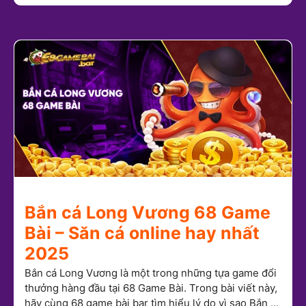
đang đứng đầu về doanh số. …
Đọc tiếp
Bắn cá Long Vương 68 Game
Bài – Săn cá online hay nhất
2025
Bắn cá Long Vương là một trong những tựa game đổi
thưởng hàng đầu tại 68 Game Bài. Trong bài viết này,
hãy cùng 68 game bài bar tìm hiểu lý do vì sao Bắn cá