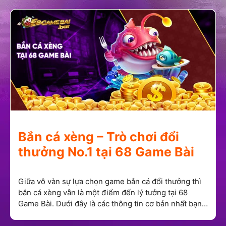
Bắn cá xèng – Trò chơi đổi
thưởng No.1 tại 68 Game Bài
Giữa vô vàn sự lựa chọn game bắn cá đổi thưởng thì
bắn cá xèng vẫn là một điểm đến lý tưởng tại 68
Game Bài. Dưới đây là các thông tin cơ bản nhất bạn
cần biết về trò chơi và 3 mẹo hay do 68 game bài bar
chia sẻ. Bắn cá xèng …
Đọc tiếp