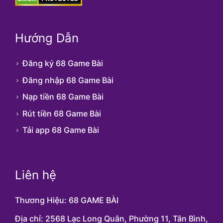
Hướng Dẫn
Đăng ký 68 Game Bài
Đăng nhập 68 Game Bài
Nạp tiền 68 Game Bài
Rút tiền 68 Game Bài
Tải app 68 Game Bài
Liên hệ
Thương Hiệu: 68 GAME BÀI
Địa chỉ: 2568 Lạc Long Quân, Phường 11, Tân Bình,