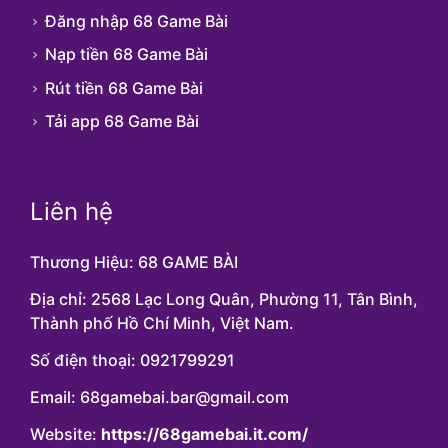
Đăng nhập 68 Game Bài
Nạp tiền 68 Game Bài
Rút tiền 68 Game Bài
Tải app 68 Game Bài
Liên hệ
Thương Hiệu: 68 GAME BÀI
Địa chỉ: 2568 Lạc Long Quân, Phường 11, Tân Bình,
Thành phố Hồ Chí Minh, Việt Nam.
Số điện thoại: 0921799291
Email:
68gamebai.bar@gmail.com
Website:
https://68gamebai.it.com/