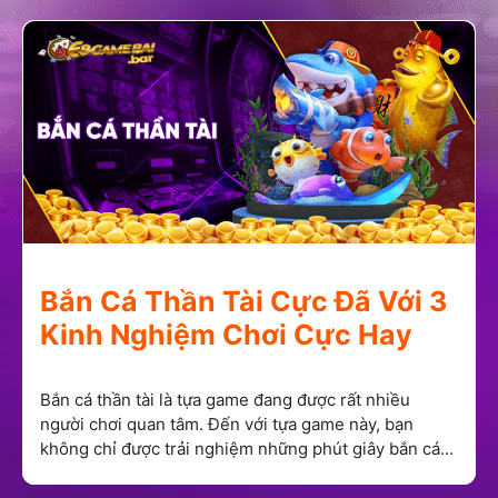
Bắn Cá Thần Tài Cực Đã Với 3
Kinh Nghiệm Chơi Cực Hay
Bắn cá thần tài là tựa game đang được rất nhiều
người chơi quan tâm. Đến với tựa game này, bạn
không chỉ được trải nghiệm những phút giây bắn cá
thú vị mà còn nhận được rất nhiều phần thưởng hấp
dẫn. Chi tiết về tựa game bắn cá siêu hot này sẽ được