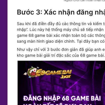
Người chơi cần hoàn thiện c
Bước 3: Xác nhận đăng nh
Sau khi đã điền đầy đủ các thông tin và kiể
nhập”. Lúc này hệ thống máy chủ sẽ tiếp nhận l
game 68 game bài xác nhận toàn bộ các thông 
sang màn hình giao diện chính. Tại đây bạn c
Như vậy chỉ với 3 bước đơn giản đã giúp anh
kho game bài giải trí đặc sắc của 68 game bài