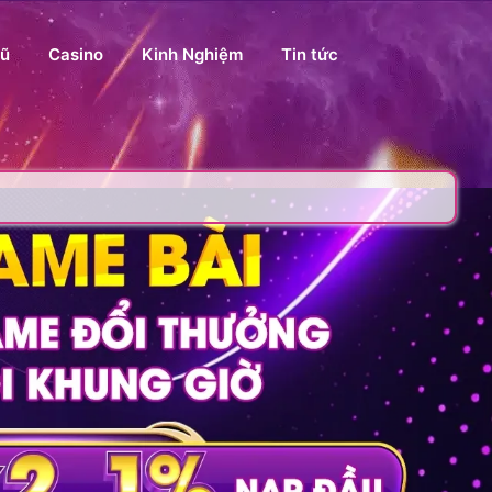
hũ
Casino
Kinh Nghiệm
Tin tức