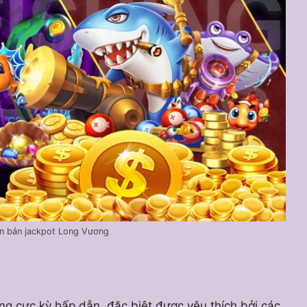
ên bản jackpot Long Vương
ởng cực kỳ hấp dẫn, đặc biệt được yêu thích bởi các