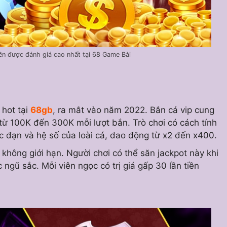
iền được đánh giá cao nhất tại 68 Game Bài
 hot tại
68gb
, ra mắt vào năm 2022. Bắn cá vip cung
từ 100K đến 300K mỗi lượt bắn. Trò chơi có cách tính
c đạn và hệ số của loài cá, dao động từ x2 đến x400.
t không giới hạn. Người chơi có thể săn jackpot này khi
 ngũ sắc. Mỗi viên ngọc có trị giá gấp 30 lần tiền