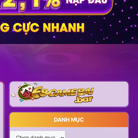
DANH MỤC
Danh