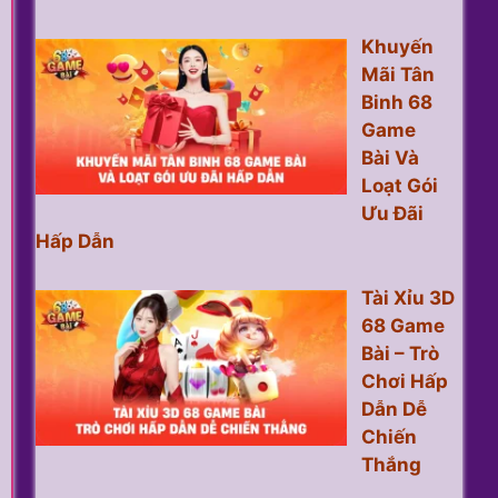
Khuyến
Mãi Tân
Binh 68
Game
Bài Và
Loạt Gói
Ưu Đãi
Hấp Dẫn
Tài Xỉu 3D
68 Game
Bài – Trò
Chơi Hấp
Dẫn Dễ
Chiến
Thắng