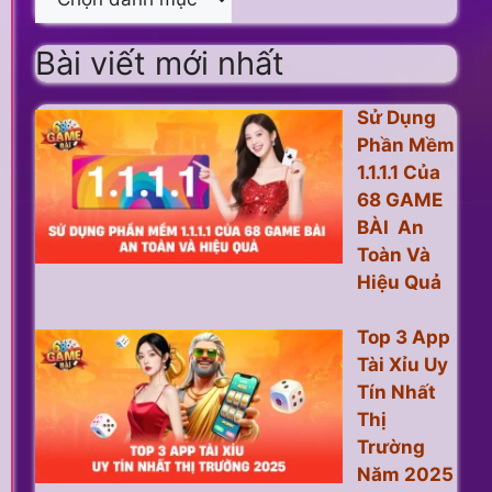
mục
Bài viết mới nhất
Sử Dụng
Phần Mềm
1.1.1.1 Của
68 GAME
BÀI An
Toàn Và
Hiệu Quả
Top 3 App
Tài Xỉu Uy
Tín Nhất
Thị
Trường
Năm 2025