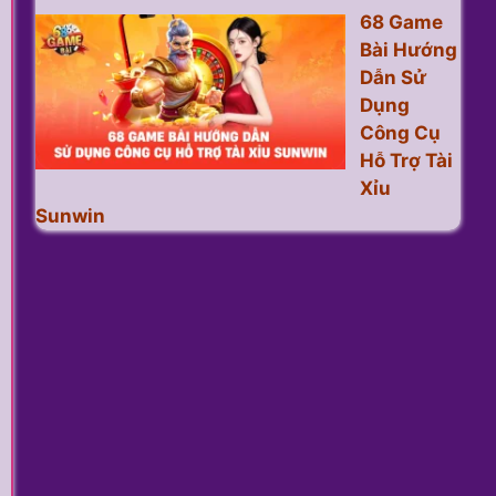
68 Game
Bài Hướng
Dẫn Sử
Dụng
Công Cụ
Hỗ Trợ Tài
Xỉu
Sunwin