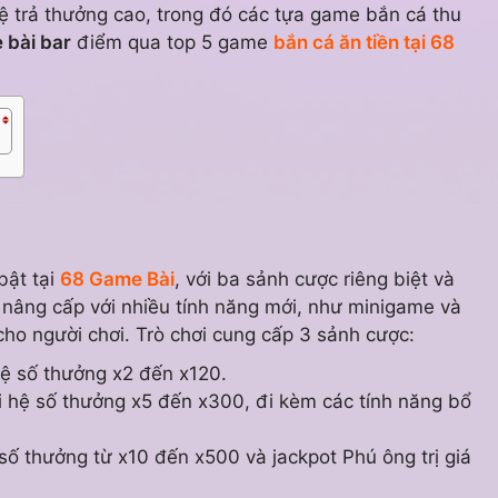
lệ trả thưởng cao, trong đó các tựa game bắn cá thu
 bài bar
điểm qua top 5 game
bắn cá ăn tiền tại 68
bật tại
68 Game Bài
, với ba sảnh cược riêng biệt và
 nâng cấp với nhiều tính năng mới, như minigame và
cho người chơi. Trò chơi cung cấp 3 sảnh cược:
ệ số thưởng x2 đến x120.
 hệ số thưởng x5 đến x300, đi kèm các tính năng bổ
ố thưởng từ x10 đến x500 và jackpot Phú ông trị giá