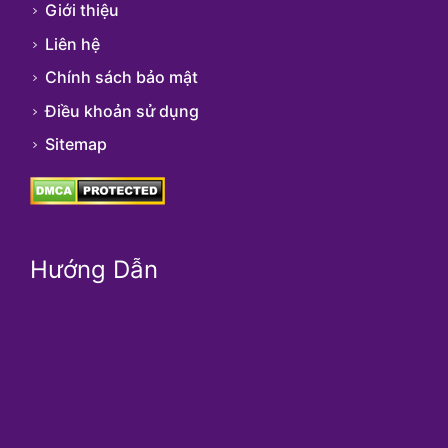
Giới thiệu
Liên hệ
Chính sách bảo mật
Điều khoản sử dụng
Sitemap
Hướng Dẫn
Đăng ký 68 Game Bài
Đăng nhập 68 Game Bài
Nạp tiền 68 Game Bài
Rút tiền 68 Game Bài