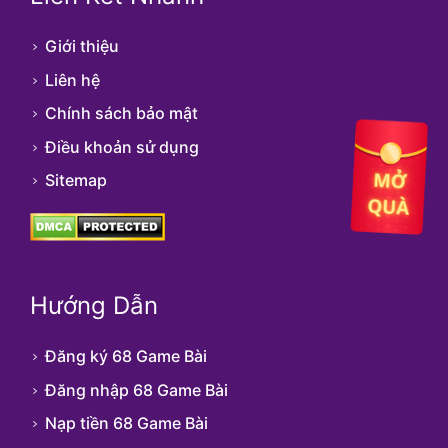
Giới thiệu
Liên hệ
Chính sách bảo mật
Điều khoản sử dụng
Sitemap
Hướng Dẫn
Đăng ký 68 Game Bài
Đăng nhập 68 Game Bài
Nạp tiền 68 Game Bài