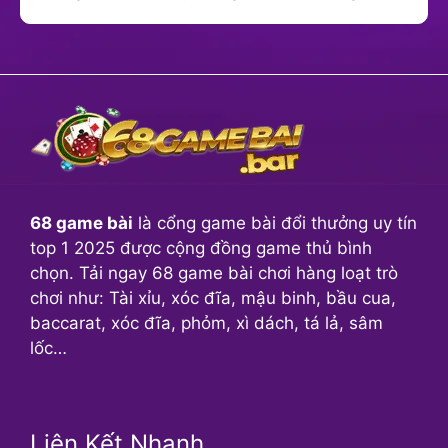
anh em cược thủ mà còn có cả những cô nàng nóng
bỏng tham gia. Trong bài viết dưới đây 68 game bài …
Đọc tiếp
68 game bài
là cổng game bài đổi thưởng uy tín
top 1 2025 được cộng đồng game thủ bình
chọn. Tải ngay 68 game bài chơi hàng loạt trò
chơi như: Tài xỉu, xóc đĩa, mậu binh, bầu cua,
baccarat, xóc đĩa, phỏm, xì dách, tá lả, sâm
lốc…
Liên Kết Nhanh