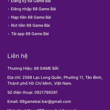
Đăng ký 68 Game Bài
Đăng nhập 68 Game Bài
Nạp tiền 68 Game Bài
Rút tiền 68 Game Bài
Tải app 68 Game Bài
Liên hệ
Thương Hiệu: 68 GAME BÀI
Địa chỉ: 2568 Lạc Long Quân, Phường 11, Tân Bình,
Thành phố Hồ Chí Minh, Việt Nam.
Số điện thoại: 0921799291
Email:
68gamebai.bar@gmail.com