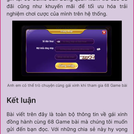
đãi cũng như khuyến mãi để tối ưu hóa trải
nghiệm chơi cược của mình trên hệ thống.
Anh em có thể trò chuyện cùng gái xinh khi tham gia 68 Game bài
Kết luận
Bài viết trên đây là toàn bộ thông tin về gái xinh
đồng hành cùng 68 Game bài mà chúng tôi muốn
gửi đến bạn đọc. Với những chia sẻ này hy vọng