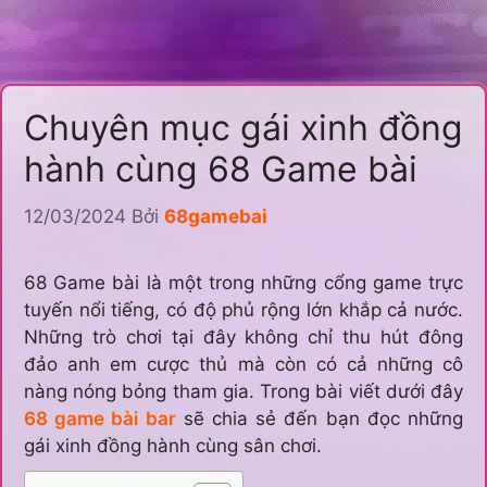
Chuyên mục gái xinh đồng
hành cùng 68 Game bài
12/03/2024
Bởi
68gamebai
68 Game bài là một trong những cổng game trực
tuyến nổi tiếng, có độ phủ rộng lớn khắp cả nước.
Những trò chơi tại đây không chỉ thu hút đông
đảo anh em cược thủ mà còn có cả những cô
nàng nóng bỏng tham gia. Trong bài viết dưới đây
68 game bài bar
sẽ chia sẻ đến bạn đọc những
gái xinh đồng hành cùng sân chơi.