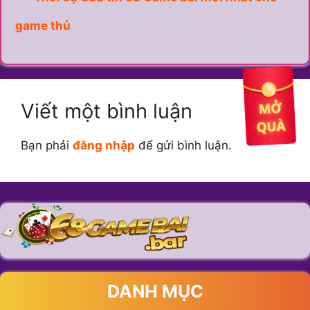
game thủ
Viết một bình luận
Bạn phải
đăng nhập
để gửi bình luận.
DANH MỤC