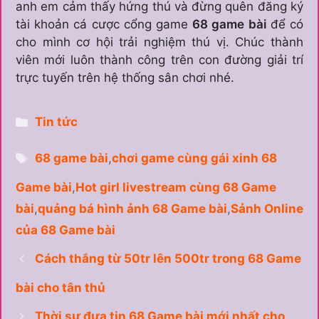
anh em cảm thấy hứng thú và đừng quên đăng ký
tài khoản cá cược cổng game
68 game bài
để có
cho mình cơ hội trải nghiệm thú vị. Chúc thành
viên mới luôn thành công trên con đường giải trí
trực tuyến trên hệ thống sân chơi nhé.
Danh
Tin tức
mục
Thẻ
68 game bài
,
chơi game cùng gái xinh 68
Game bài
,
Hot girl livestream cùng 68 Game
bài
,
quảng bá hình ảnh 68 Game bài
,
Sảnh Online
của 68 Game bài
Cách thắng từ 50tr lên 500tr trong 68 Game
bài cho tân thủ
Thời sự đưa tin 68 Game bài mới nhất cho