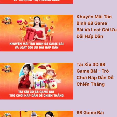
Khuyến Mãi Tân
Binh 68 Game
Bài Và Loạt Gói Ưu
Đãi Hấp Dẫn
Tài Xỉu 3D 68
Game Bài – Trò
Chơi Hấp Dẫn Dễ
Chiến Thắng
68 Game Bài