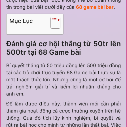
tin trong bài viết dưới đây của
68 game bài bar
.
Mục Lục
Đánh giá cơ hội thắng từ 50tr lên
500tr tại 68 Game bài
Bí quyết thắng từ 50 triệu đồng lên 500 triệu đồng
tại các trò chơi trực tuyến 68 Game bài thực sự là
một thách thức lớn. Nhưng cũng là một cơ hội để
trải nghiệm giải trí và kiếm lợi nhuận khủng cho
anh em.
Để làm được điều này, thành viên mới cần phải
tham gia hoạt động cá cược thường xuyên trên hệ
thống. Qua đó tích lũy kinh nghiệm, bí quyết và
rút ra bài học cho mình từ những lần thất bại. Việc