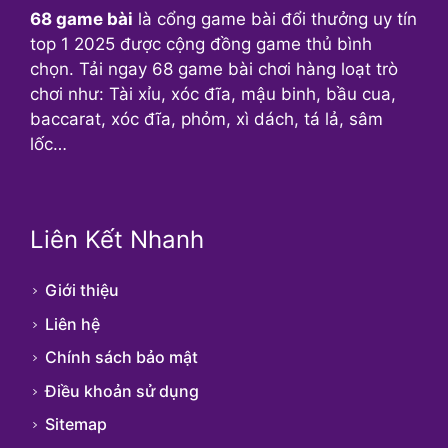
68 game bài
là cổng game bài đổi thưởng uy tín
top 1 2025 được cộng đồng game thủ bình
chọn. Tải ngay 68 game bài chơi hàng loạt trò
chơi như: Tài xỉu, xóc đĩa, mậu binh, bầu cua,
baccarat, xóc đĩa, phỏm, xì dách, tá lả, sâm
lốc…
Liên Kết Nhanh
Giới thiệu
Liên hệ
Chính sách bảo mật
Điều khoản sử dụng
Sitemap