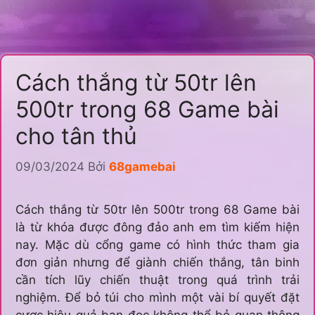
Cách thắng từ 50tr lên
500tr trong 68 Game bài
cho tân thủ
09/03/2024
Bởi
68gamebai
Cách thắng từ 50tr lên 500tr trong 68 Game bài
là từ khóa được đông đảo anh em tìm kiếm hiện
nay. Mặc dù cổng game có hình thức tham gia
đơn giản nhưng để giành chiến thắng, tân binh
cần tích lũy chiến thuật trong quá trình trải
nghiệm. Để bỏ túi cho mình một vài bí quyết đặt
cược hiệu quả bạn đọc không thể bỏ quan thông