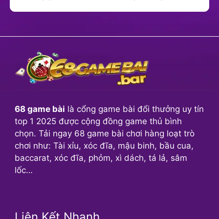
để giành chiến thắng, tân binh cần tích lũy chiến
thuật trong quá trình trải nghiệm. Để bỏ túi cho mình
…
Đọc tiếp
68 game bài
là cổng game bài đổi thưởng uy tín
top 1 2025 được cộng đồng game thủ bình
chọn. Tải ngay 68 game bài chơi hàng loạt trò
chơi như: Tài xỉu, xóc đĩa, mậu binh, bầu cua,
baccarat, xóc đĩa, phỏm, xì dách, tá lả, sâm
lốc…
Liên Kết Nhanh