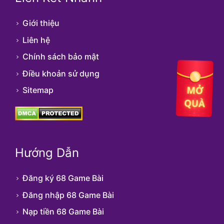
Giới thiệu
Liên hệ
Chính sách bảo mật
Điều khoản sử dụng
Sitemap
Hướng Dẫn
Đăng ký 68 Game Bài
Đăng nhập 68 Game Bài
Nạp tiền 68 Game Bài