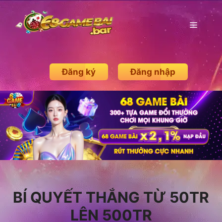
Chuyển
đến
Menu
nội
dung
Đăng ký
Đăng nhập
BÍ QUYẾT THẮNG TỪ 50TR
LÊN 500TR