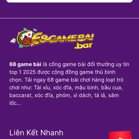
có lượt truy cập cao. Khám phá chi tiết sức hút …
Đọc
tiếp
68 game bài
là cổng game bài đổi thưởng uy tín
top 1 2025 được cộng đồng game thủ bình
chọn. Tải ngay 68 game bài chơi hàng loạt trò
chơi như: Tài xỉu, xóc đĩa, mậu binh, bầu cua,
baccarat, xóc đĩa, phỏm, xì dách, tá lả, sâm
lốc…
Liên Kết Nhanh