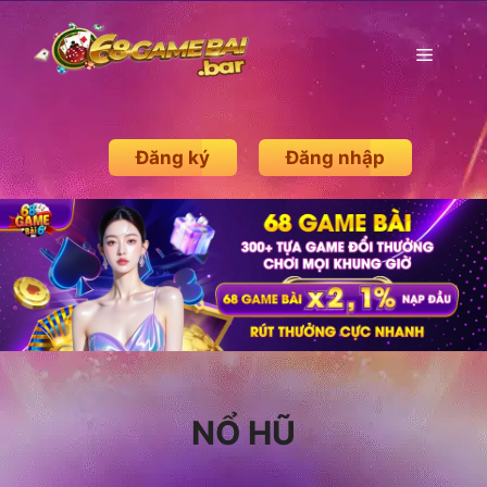
Chuyển
đến
Menu
nội
dung
Đăng ký
Đăng nhập
NỔ HŨ