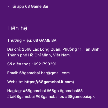
Tải app 68 Game Bài
Liên hệ
Thương Hiệu: 68 GAME BÀI
Địa chỉ: 2568 Lạc Long Quân, Phường 11, Tân Bình,
Thành phố Hồ Chí Minh, Việt Nam.
Số điện thoại: 0921799291
Email:
68gamebai.bar@gmail.com
Website:
https://68gamebai.it.com/
Hagtag: #68gamebai #68gb #gamebai68
#tai68gamebai #68gamebaiios #68gamebaiapk