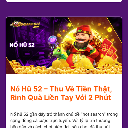
có lượt truy cập cao. Khám phá chi tiết sức hút …
Đọc
tiếp
Nổ Hũ 52 – Thu Về Tiền Thật,
Rinh Quà Liền Tay Với 2 Phút
Nổ hũ 52 gần đây trở thành chủ đề “hot search” trong
cộng đồng cá cược trực tuyến. Với tỷ lệ trả thưởng
hấp dẫn và cách chơi hiện đại, sân chơi đã thu hút