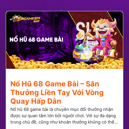
Nổ Hũ 68 Game Bài – Săn
Thưởng Liền Tay Với Vòng
Quay Hấp Dẫn
Nổ hũ 68 game bài là chuyên mục đổi thưởng nhận
được sự quan tâm lớn bởi người chơi. Với sự đa dạng
trong chủ đề, cũng như khoản thưởng khủng có thể
nhận khi chiến thắng đã khiến đây là sản phẩm luôn