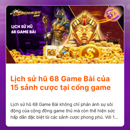
Lịch sử hũ 68 Game Bài của
15 sảnh cược tại cổng game
Lịch sử hũ 68 Game Bài không chỉ phản ánh sự sôi
động của cộng đồng game thủ mà còn thể hiện sức
hấp dẫn đặc biệt từ các sảnh cược phong phú. Với 15
tựa game độc đáo, từ những trò chơi bắn cá đầy kịch
tính đến các sảnh nổ hũ đỉnh cao, …
Đọc tiếp