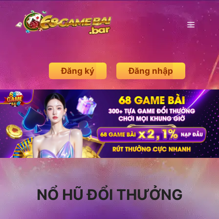
Chuyển
đến
Menu
nội
dung
Đăng ký
Đăng nhập
NỔ HŨ ĐỔI THƯỞNG