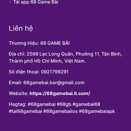
Tải app 68 Game Bài
Liên hệ
Thương Hiệu: 68 GAME BÀI
Địa chỉ: 2568 Lạc Long Quân, Phường 11, Tân Bình,
Thành phố Hồ Chí Minh, Việt Nam.
Số điện thoại: 0921799291
Email:
68gamebai.bar@gmail.com
Website:
https://68gamebai.it.com/
Hagtag: #68gamebai #68gb #gamebai68
#tai68gamebai #68gamebaiios #68gamebaiapk