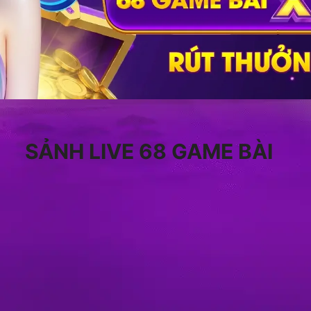
SẢNH LIVE 68 GAME BÀI