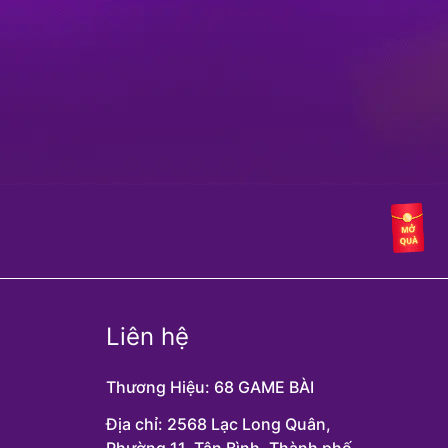
Liên hệ
Thương Hiệu: 68 GAME BÀI
Địa chỉ: 2568 Lạc Long Quân,