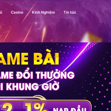
hũ
Casino
Kinh Nghiệm
Tin tức