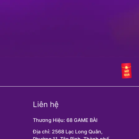
Liên hệ
Thương Hiệu: 68 GAME BÀI
Địa chỉ: 2568 Lạc Long Quân,