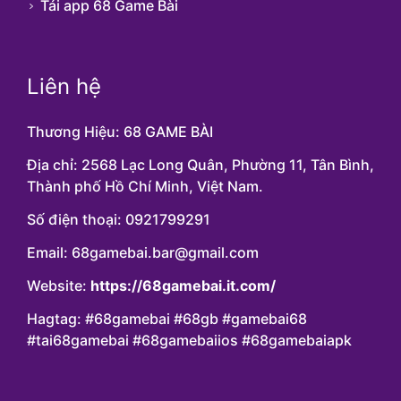
Tải app 68 Game Bài
Liên hệ
Thương Hiệu: 68 GAME BÀI
Địa chỉ: 2568 Lạc Long Quân, Phường 11, Tân Bình,
Thành phố Hồ Chí Minh, Việt Nam.
Số điện thoại: 0921799291
Email:
68gamebai.bar@gmail.com
Website:
https://68gamebai.it.com/
Hagtag: #68gamebai #68gb #gamebai68
#tai68gamebai #68gamebaiios #68gamebaiapk