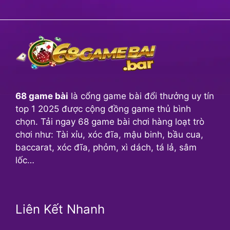
68 game bài
là cổng game bài đổi thưởng uy tín
top 1 2025 được cộng đồng game thủ bình
chọn. Tải ngay 68 game bài chơi hàng loạt trò
chơi như: Tài xỉu, xóc đĩa, mậu binh, bầu cua,
baccarat, xóc đĩa, phỏm, xì dách, tá lả, sâm
lốc…
Liên Kết Nhanh