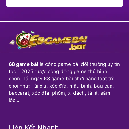
bóng đá đẳng cấp, vừa có cơ hội nhận được khoản
tiền cược hấp dẫn. Cùng 68 game bài …
Đọc tiếp
68 game bài
là cổng game bài đổi thưởng uy tín
top 1 2025 được cộng đồng game thủ bình
chọn. Tải ngay 68 game bài chơi hàng loạt trò
chơi như: Tài xỉu, xóc đĩa, mậu binh, bầu cua,
baccarat, xóc đĩa, phỏm, xì dách, tá lả, sâm
lốc…
Liên Kết Nhanh