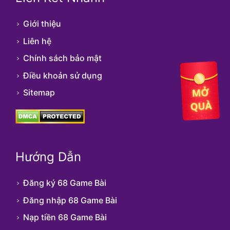
Giới thiệu
Liên hệ
Chính sách bảo mật
Điều khoản sử dụng
Sitemap
Hướng Dẫn
Đăng ký 68 Game Bài
Đăng nhập 68 Game Bài
Nạp tiền 68 Game Bài