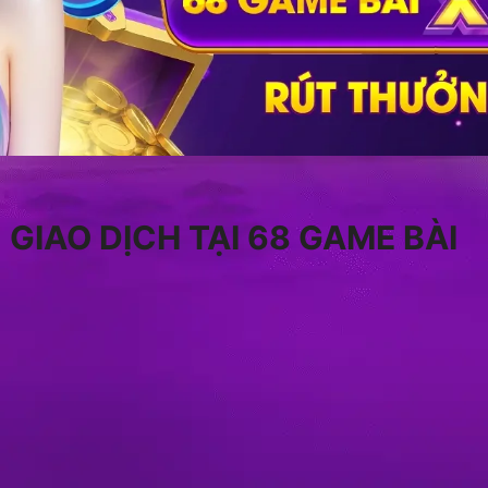
GIAO DỊCH TẠI 68 GAME BÀI