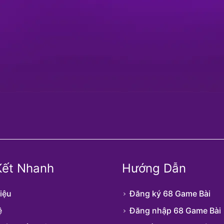
Kết Nhanh
Hướng Dẫn
hiệu
Đăng ký 68 Game Bài
ệ
Đăng nhập 68 Game Bài