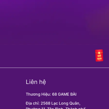
Liên hệ
Thương Hiệu: 68 GAME BÀI
Địa chỉ: 2568 Lạc Long Quân,