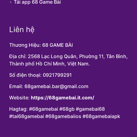
Tải app 68 Game Bài
Liên hệ
Thương Hiệu: 68 GAME BÀI
Địa chỉ: 2568 Lạc Long Quân, Phường 11, Tân Bình,
Thành phố Hồ Chí Minh, Việt Nam.
Số điện thoại: 0921799291
Email:
68gamebai.bar@gmail.com
Website:
https://68gamebai.it.com/
Hagtag: #68gamebai #68gb #gamebai68
#tai68gamebai #68gamebaiios #68gamebaiapk