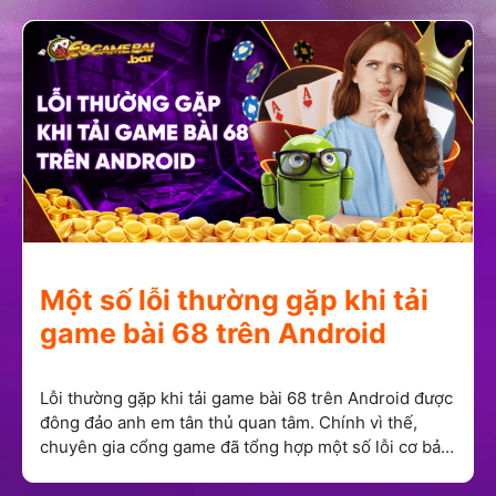
Một số lỗi thường gặp khi tải
game bài 68 trên Android
Lỗi thường gặp khi tải game bài 68 trên Android được
đông đảo anh em tân thủ quan tâm. Chính vì thế,
chuyên gia cổng game đã tổng hợp một số lỗi cơ bản
và cách khắc phục hiệu quả nhất để anh em cùng
tham khảo. Hãy cùng game bài 68 khám phá sâu …