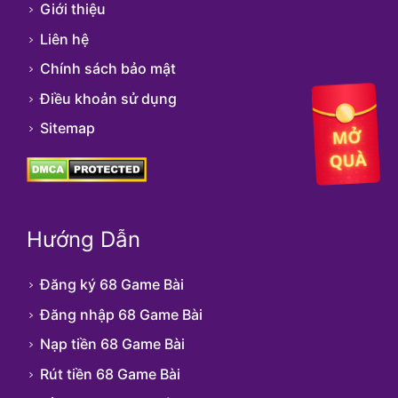
Giới thiệu
Liên hệ
Chính sách bảo mật
Điều khoản sử dụng
Sitemap
Hướng Dẫn
Đăng ký 68 Game Bài
Đăng nhập 68 Game Bài
Nạp tiền 68 Game Bài
Rút tiền 68 Game Bài