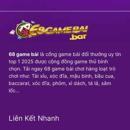
hiểu thêm nhiều …
Đọc tiếp
68 game bài
là cổng game bài đổi thưởng uy tín
top 1 2025 được cộng đồng game thủ bình
chọn. Tải ngay 68 game bài chơi hàng loạt trò
chơi như: Tài xỉu, xóc đĩa, mậu binh, bầu cua,
baccarat, xóc đĩa, phỏm, xì dách, tá lả, sâm
lốc…
Liên Kết Nhanh