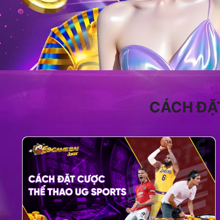
CÁCH ĐẶ