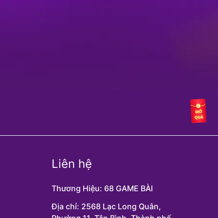
Liên hệ
Thương Hiệu: 68 GAME BÀI
Địa chỉ: 2568 Lạc Long Quân,