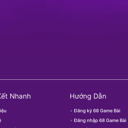
Kết Nhanh
Hướng Dẫn
hiệu
Đăng ký 68 Game Bài
ệ
Đăng nhập 68 Game Bài