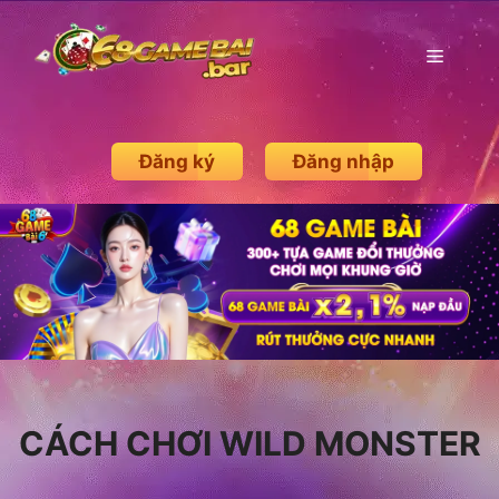
Chuyển
đến
Menu
nội
dung
Đăng ký
Đăng nhập
CÁCH CHƠI WILD MONSTER