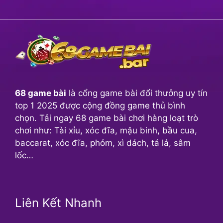
68 game bài
là cổng game bài đổi thưởng uy tín
top 1 2025 được cộng đồng game thủ bình
chọn. Tải ngay 68 game bài chơi hàng loạt trò
chơi như: Tài xỉu, xóc đĩa, mậu binh, bầu cua,
baccarat, xóc đĩa, phỏm, xì dách, tá lả, sâm
lốc…
Liên Kết Nhanh