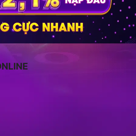
ONLINE