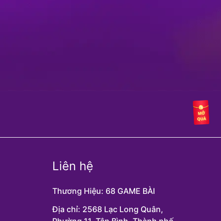
Liên hệ
Thương Hiệu: 68 GAME BÀI
Địa chỉ: 2568 Lạc Long Quân,