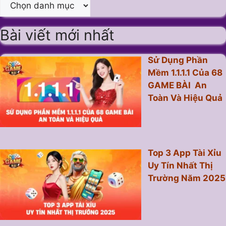
Danh
mục
Bài viết mới nhất
Sử Dụng Phần
Mềm 1.1.1.1 Của 68
GAME BÀI An
Toàn Và Hiệu Quả
Top 3 App Tài Xỉu
Uy Tín Nhất Thị
Trường Năm 2025