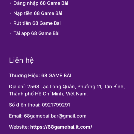
Đăng nhập 68 Game Bài
Nạp tiền 68 Game Bài
Rút tiền 68 Game Bài
Tải app 68 Game Bài
Liên hệ
Thương Hiệu: 68 GAME BÀI
Địa chỉ: 2568 Lạc Long Quân, Phường 11, Tân Bình,
Thành phố Hồ Chí Minh, Việt Nam.
Số điện thoại: 0921799291
Email:
68gamebai.bar@gmail.com
Website:
https://68gamebai.it.com/