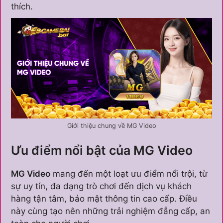
thích.
Giới thiệu chung về MG Video
Ưu điểm nổi bật của MG Video
MG Video
mang đến một loạt ưu điểm nổi trội, từ
sự uy tín, đa dạng trò chơi đến dịch vụ khách
hàng tận tâm, bảo mật thông tin cao cấp. Điều
này cùng tạo nên những trải nghiệm đẳng cấp, an