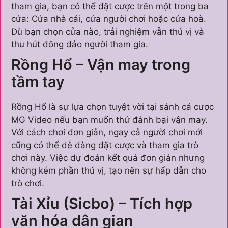
tham gia, bạn có thể đặt cược trên một trong ba
cửa: Cửa nhà cái, cửa người chơi hoặc cửa hoà.
Dù bạn chọn cửa nào, trải nghiệm vẫn thú vị và
thu hút đông đảo người tham gia.
Rồng Hổ – Vận may trong
tầm tay
Rồng Hổ là sự lựa chọn tuyệt vời tại sảnh cá cược
MG Video nếu bạn muốn thử đánh bại vận may.
Với cách chơi đơn giản, ngay cả người chơi mới
cũng có thể dễ dàng đặt cược và tham gia trò
chơi này. Việc dự đoán kết quả đơn giản nhưng
không kém phần thú vị, tạo nên sự hấp dẫn cho
trò chơi.
Tài Xỉu (Sicbo) – Tích hợp
văn hóa dân gian