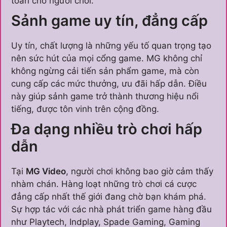
toàn cho người chơi.
Sảnh game uy tín, đẳng cấp
Uy tín, chất lượng là những yếu tố quan trọng tạo
nên sức hút của mọi cổng game. MG không chỉ
không ngừng cải tiến sản phẩm game, mà còn
cung cấp các mức thưởng, ưu đãi hấp dẫn. Điều
này giúp sảnh game trở thành thương hiệu nổi
tiếng, được tôn vinh trên cộng đồng.
Đa dạng nhiều trò chơi hấp
dẫn
Tại
MG Video
, người chơi không bao giờ cảm thấy
nhàm chán. Hàng loạt những trò chơi cá cược
đẳng cấp nhất thế giới đang chờ bạn khám phá.
Sự hợp tác với các nhà phát triển game hàng đầu
như Playtech, Indplay, Spade Gaming, Gaming