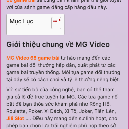
vời của sảnh game đẳng cấp hàng đầu này.
Mục Lục
Giới thiệu chung về MG Video
MG Video 68 game bài
tự hào mang đến các
game bài đổi thưởng hấp dẫn, xuất phát từ các
game bài truyền thống. Mỗi tựa game đổi thưởng
tại đây sẽ có cách chơi và tỷ lệ thưởng riêng biệt.
Với sự tiến bộ của công nghệ, bạn có thể tham
gia cả lô đề trực tuyến tại MG. Các tựa game nổi
bật để bạn thỏa sức khám phá như Rồng Hổ,
Roulette, Poker, Xì Dách, Xì Tố, Joker, Tiến Lên,
Jili Slot
…. Điều này mang đến sự linh hoạt, cho
phép bạn chọn lựa trải nghiệm phù hợp theo sở