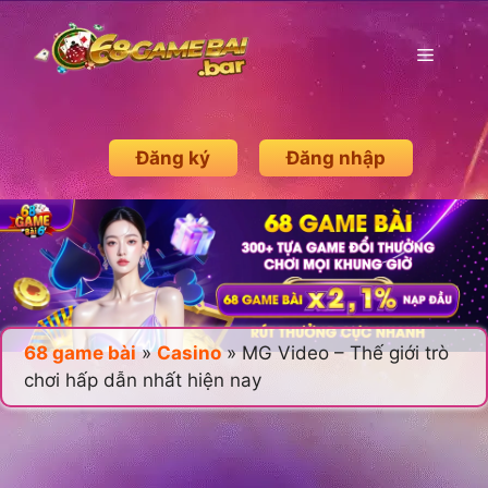
Chuyển
đến
Menu
nội
dung
Đăng ký
Đăng nhập
68 game bài
»
Casino
»
MG Video – Thế giới trò
chơi hấp dẫn nhất hiện nay