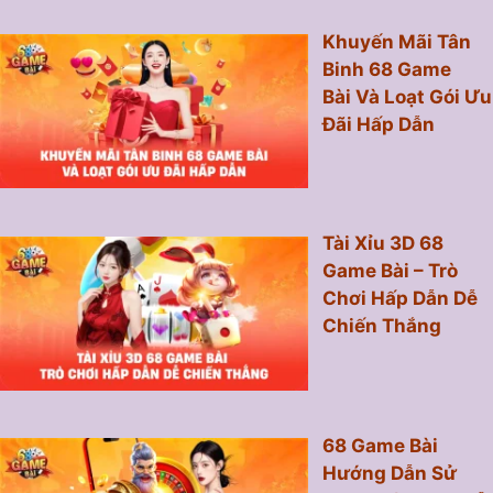
Khuyến Mãi Tân
Binh 68 Game
Bài Và Loạt Gói Ưu
Đãi Hấp Dẫn
Tài Xỉu 3D 68
Game Bài – Trò
Chơi Hấp Dẫn Dễ
Chiến Thắng
68 Game Bài
Hướng Dẫn Sử