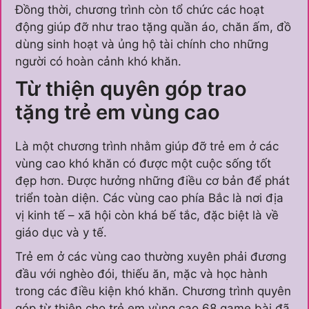
Đồng thời, chương trình còn tổ chức các hoạt
động giúp đỡ như trao tặng quần áo, chăn ấm, đồ
dùng sinh hoạt và ủng hộ tài chính cho những
người có hoàn cảnh khó khăn.
Từ thiện quyên góp trao
tặng trẻ em vùng cao
Là một chương trình nhằm giúp đỡ trẻ em ở các
vùng cao khó khăn có được một cuộc sống tốt
đẹp hơn. Được hưởng những điều cơ bản để phát
triển toàn diện. Các vùng cao phía Bắc là nơi địa
vị kinh tế – xã hội còn khá bế tắc, đặc biệt là về
giáo dục và y tế.
Trẻ em ở các vùng cao thường xuyên phải đương
đầu với nghèo đói, thiếu ăn, mặc và học hành
trong các điều kiện khó khăn. Chương trình quyên
góp từ thiện cho trẻ em vùng cao 68 game bài đã