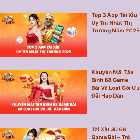
Top 3 App Tài Xỉu
Uy Tín Nhất Thị
Trường Năm 2025
Khuyến Mãi Tân
Binh 68 Game
Bài Và Loạt Gói Ưu
Đãi Hấp Dẫn
Tài Xỉu 3D 68
Game Bài – Trò