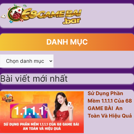
DANH MỤC
Danh
mục
Bài viết mới nhất
Sử Dụng Phần
Mềm 1.1.1.1 Của 68
GAME BÀI An
Toàn Và Hiệu Quả