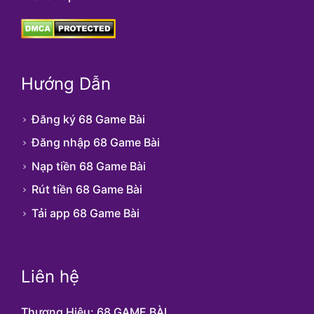
Hướng Dẫn
Đăng ký 68 Game Bài
Đăng nhập 68 Game Bài
Nạp tiền 68 Game Bài
Rút tiền 68 Game Bài
Tải app 68 Game Bài
Liên hệ
Thương Hiệu: 68 GAME BÀI