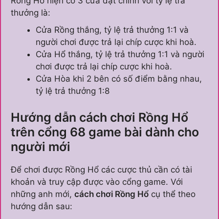
Rồng Hổ hiện có 3 cửa đặt chính với tỷ lệ trả
thưởng là:
Cửa Rồng thắng, tỷ lệ trả thưởng 1:1 và
người chơi được trả lại chíp cược khi hoà.
Cửa Hổ thắng, tỷ lệ trả thưởng 1:1 và người
chơi được trả lại chíp cược khi hoà.
Cửa Hòa khi 2 bên có số điểm bằng nhau,
tỷ lệ trả thưởng 1:8
Hướng dẫn cách chơi Rồng Hổ
trên cổng 68 game bài dành cho
người mới
Để chơi được Rồng Hổ các cược thủ cần có tài
khoản và truy cập được vào cổng game. Với
những anh mới,
cách chơi Rồng Hổ
cụ thể theo
hướng dẫn sau: