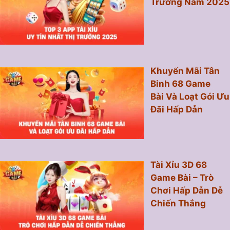
Trường Năm 2025
Khuyến Mãi Tân
Binh 68 Game
Bài Và Loạt Gói Ưu
Đãi Hấp Dẫn
Tài Xỉu 3D 68
Game Bài – Trò
Chơi Hấp Dẫn Dễ
Chiến Thắng