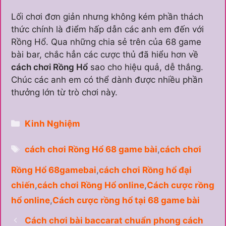
Lối chơi đơn giản nhưng không kém phần thách
thức chính là điểm hấp dẫn các anh em đến với
Rồng Hổ. Qua những chia sẻ trên của 68 game
bài bar, chắc hẳn các cược thủ đã hiểu hơn về
cách chơi Rồng Hổ
sao cho hiệu quả, dễ thắng.
Chúc các anh em có thể dành được nhiều phần
thưởng lớn từ trò chơi này.
Danh
Kinh Nghiệm
mục
Thẻ
cách chơi Rồng Hổ 68 game bài
,
cách chơi
Rồng Hổ 68gamebai
,
cách chơi Rồng hổ đại
chiến
,
cách chơi Rồng Hổ online
,
Cách cược rồng
hổ online
,
Cách cược rồng hổ tại 68 game bài
Cách chơi bài baccarat chuẩn phong cách