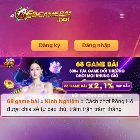
Chuyển
đến
Menu
nội
dung
Đăng ký
Đăng nhập
68 game bài
»
Kinh Nghiệm
»
Cách chơi Rồng Hổ
được chia sẻ từ cao thủ, trăm trận trăm thắng