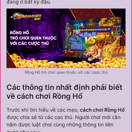
đang ở bất kỳ đâu.
Rồng Hổ trò chơi quen thuộc với các cược thủ
Các thông tin nhất định phải biết
về cách chơi Rồng Hổ
Trước khi tìm hiểu về các mẹo,
cách chơi Rồng Hổ
được chia sẻ từ các cao thủ. Người chơi mới cần
nắm được luật chơi cùng những thông tin liên
quan như sau: