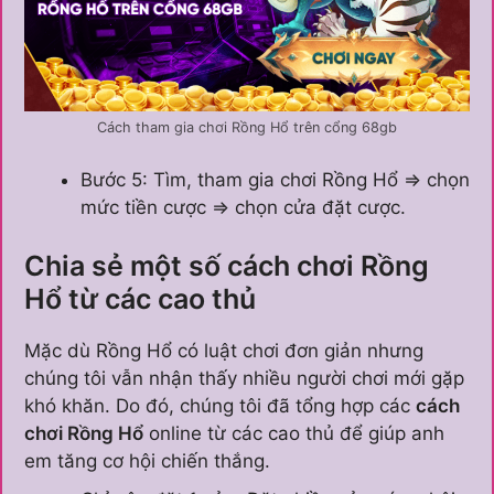
Cách tham gia chơi Rồng Hổ trên cổng 68gb
Bước 5: Tìm, tham gia chơi Rồng Hổ => chọn
mức tiền cược => chọn cửa đặt cược.
Chia sẻ một số cách chơi Rồng
Hổ từ các cao thủ
Mặc dù Rồng Hổ có luật chơi đơn giản nhưng
chúng tôi vẫn nhận thấy nhiều người chơi mới gặp
khó khăn. Do đó, chúng tôi đã tổng hợp các
cách
chơi Rồng Hổ
online từ các cao thủ để giúp anh
em tăng cơ hội chiến thắng.