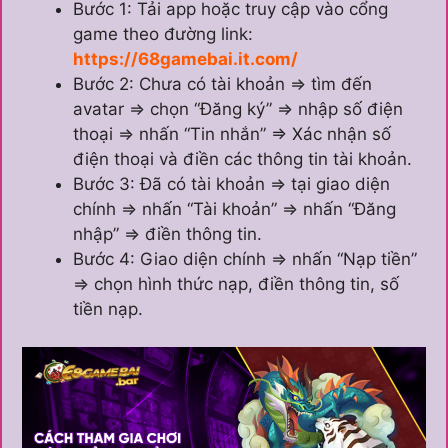
Bước 1: Tải app hoặc truy cập vào cổng
game theo đường link:
https://68gamebai.it.com/
Bước 2: Chưa có tài khoản => tìm đến
avatar => chọn “Đăng ký” => nhập số điện
thoại => nhấn “Tin nhắn” => Xác nhận số
điện thoại và điền các thông tin tài khoản.
Bước 3: Đã có tài khoản => tại giao diện
chính => nhấn “Tài khoản” => nhấn “Đăng
nhập” => điền thông tin.
Bước 4: Giao diện chính => nhấn “Nạp tiền”
=> chọn hình thức nạp, điền thông tin, số
tiền nạp.