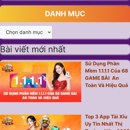
DANH MỤC
Danh
mục
Bài viết mới nhất
Sử Dụng Phần
Mềm 1.1.1.1 Của 68
GAME BÀI An
Toàn Và Hiệu Quả
Top 3 App Tài Xỉu
Uy Tín Nhất Thị