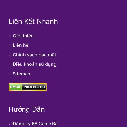
Liên Kết Nhanh
Giới thiệu
Liên hệ
Chính sách bảo mật
Điều khoản sử dụng
Sitemap
Hướng Dẫn
Đăng ký 68 Game Bài