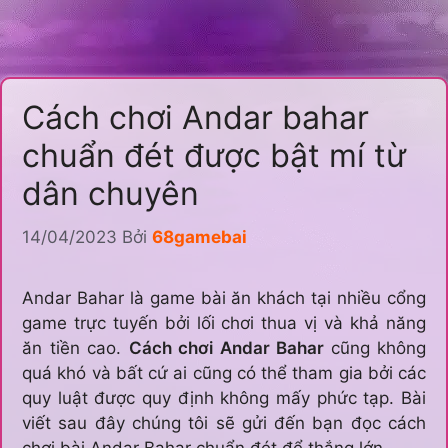
Cách chơi Andar bahar
chuẩn đét được bật mí từ
dân chuyên
14/04/2023
Bởi
68gamebai
Andar Bahar là game bài ăn khách tại nhiều cổng
game trực tuyến bởi lối chơi thua vị và khả năng
ăn tiền cao.
Cách chơi Andar Bahar
cũng không
quá khó và bất cứ ai cũng có thể tham gia bởi các
quy luật được quy định không mấy phức tạp. Bài
viết sau đây chúng tôi sẽ gửi đến bạn đọc cách
chơi bài Andar Bahar chuẩn đét để thắng lớn.