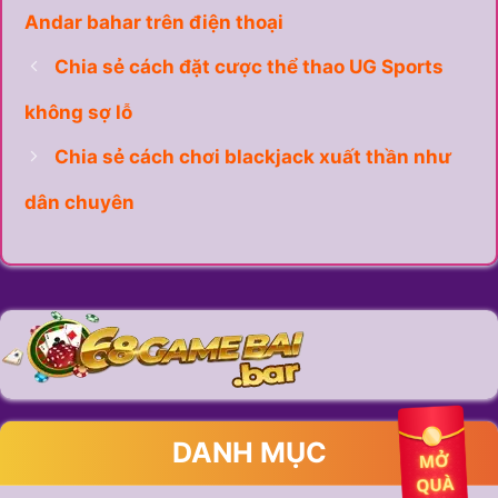
Andar bahar trên điện thoại
Chia sẻ cách đặt cược thể thao UG Sports
không sợ lỗ
Chia sẻ cách chơi blackjack xuất thần như
dân chuyên
DANH MỤC