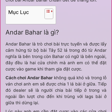
Mục Lục
Andar Bahar là gì?
Andar Bahar là trò chơi bài trực tuyến và được lấy
cảm hứng từ bộ bài Tây 52 lá trong đó từ Andar
nghĩa là bên trong còn Bahar có ngữ là bên ngoài,
đây đều là hai cửa chính mà anh em có thể đặt
cược vào game khi tham gia đặt cược.
Cách chơi Andar Bahar
không quá khó và trong lỗ
ván chơi anh em sẽ được chia 1 lá bài ở giữa. Tiếp
đó dealer sẽ là người chia bài tiếp ở trong và
ngoài lần lượt cho đến khi trùng với lags bài ở
giữa thì dừng lại.
Lúc này anh em cần đặt cược vào các cửa chơi