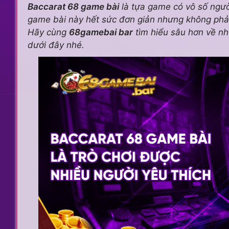
Baccarat 68 game bài
là tựa game có vô số ngườ
game bài này hết sức đơn giản nhưng không phải
Hãy cùng
68gamebai bar
tìm hiểu sâu hơn về nh
dưới đây nhé.