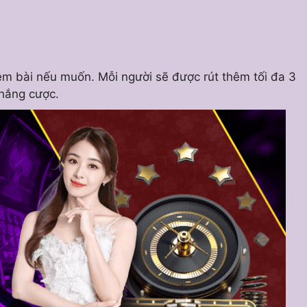
hêm bài nếu muốn. Mỗi người sẽ được rút thêm tối đa 3
thắng cược.