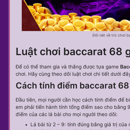
Đôi nét về trò chơi b
Luật chơi baccarat 68 g
Để có thể tham gia và thắng được tựa game
Bac
chơi. Hãy cùng theo dõi luật chơi chi tiết dưới đ
Cách tính điểm
baccarat 68
Đầu tiên, mọi người cần học cách tính điểm để b
em phải tiến hành tính tổng điểm sao cho bằng 9 
điểm của các lá bài cho mọi người theo dõi:
Lá bài từ 2 – 9: tính đúng bằng giá trị của 