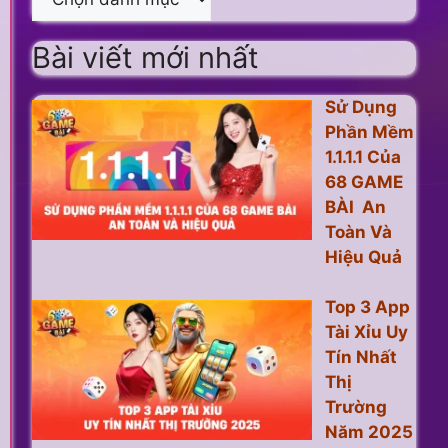
mục
Bài viết mới nhất
Sử Dụng
Phần Mềm
1.1.1.1 Của
68 GAME
BÀI An
Toàn Và
Hiệu Quả
Top 3 App
Tài Xỉu Uy
Tín Nhất
Thị
Trường
Năm 2025