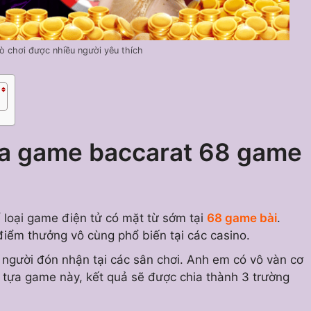
rò chơi được nhiều người yêu thích
tựa game baccarat 68 game
 loại game điện tử có mặt từ sớm tại
68 game bài
.
điểm thưởng vô cùng phổ biến tại các casino.
u người đón nhận tại các sân chơi. Anh em có vô vàn cơ
i tựa game này, kết quả sẽ được chia thành 3 trường