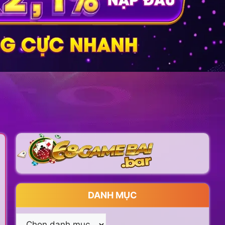
DANH MỤC
Danh